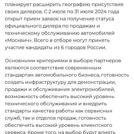
Москвич 6
планирует расширить географию присутствия
Яркий динамичный седан
своих дилеров. С 2 июля по 31 июля 2024 года
от 2 237 000 ₽*
КОНТАКТЫ
открыт прием заявок на получение статуса
Кредитные программы
Помощь на дорогах
официального дилера по продажам и
техническому обслуживанию автомобилей
«Москвич». Всего в отборе могут принять
Спецпредложения
Моторное масло
Москвич 3 с ручным
участие кандидаты из 6 городов России.
управлением (РУ)
Кроссовер, создающий равные
СЕРВИСНЫЕ АКЦИИ
Основными критериями в выборе партнеров
возможности
Калькулятор трейд-ин
являются соответствие современным
от 2 069 000 ₽*
стандартам автомобильного бизнеса, готовность
АКСЕССУАРЫ
создать инфраструктуру для демонстрации,
Страховые программы
Москвич 8
продажи и обслуживания электромобилей,
Практичный семиместный
возможность обеспечить высокий уровень
кроссовер
технического обслуживания и внедрить
от 3 125 000 ₽*
стандарты качества работы как сервисных
служб, так и отделов продаж, готовность
обеспечить высокий уровень клиентского
сервиса. Кроме того, на выбор будут влиять