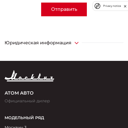
Privacy notice
Отправить
Юридическая информация
¹Настоящее предложение носит исключительно
информационный характер и не является офертой, в
том числе публичной, по смыслу статей 435, 437 ГК РФ.
Полные условия по региональной доставке
автомобилей уточняйте у официальных дилеров
«Москвич».
АТОМ АВТО
Официальный дилер
МОДЕЛЬНЫЙ РЯД
Москвич 3