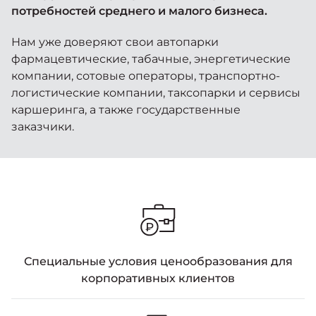
Москвич 6
потребностей среднего и малого бизнеса.
Яркий динамичный седан
от 2 237 000 ₽*
КОНТАКТЫ
Нам уже доверяют свои автопарки
Кредитные программы
Помощь на дорогах
фармацевтические, табачные, энергетические
компании, сотовые операторы, транспортно-
логистические компании, таксопарки и сервисы
Спецпредложения
Моторное масло
Москвич 3 с ручным
каршеринга, а также государственные
управлением (РУ)
заказчики.
Кроссовер, создающий равные
СЕРВИСНЫЕ АКЦИИ
возможности
Калькулятор трейд-ин
от 2 069 000 ₽*
АКСЕССУАРЫ
Страховые программы
Москвич 8
Практичный семиместный
кроссовер
от 3 125 000 ₽*
Специальные условия ценообразования для
корпоративных клиентов