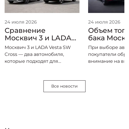
24 июля 2026
24 июля 2026
Сравнение
Объем топ
Москвич 3 и LADA
бака Москв
Vesta SW Cross
Москвич 3 и LADA Vesta SW
При выборе авт
Cross — два автомобиля,
покупатели обр
которые подходят для
внимание на вн
семейных поездок,
мощность двига
ежедневного передвижения
оснащение и на
по городу и путешествий.
топливного бака
Все новости