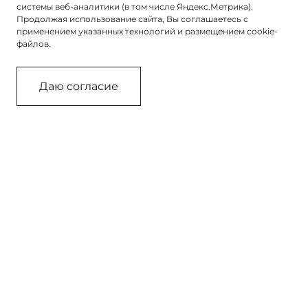
системы веб-аналитики (в том числе Яндекс.Метрика).
Продолжая использование сайта, Вы соглашаетесь с
применением указанных технологий и размещением cookie-
файлов.
Связаться с дилером
Даю согласие
410 км
45 минут
Запас хода²
Зарядка от 20% до 80%
193 л.с.
340 Нм
Мощность двигателя
Крутящий момент