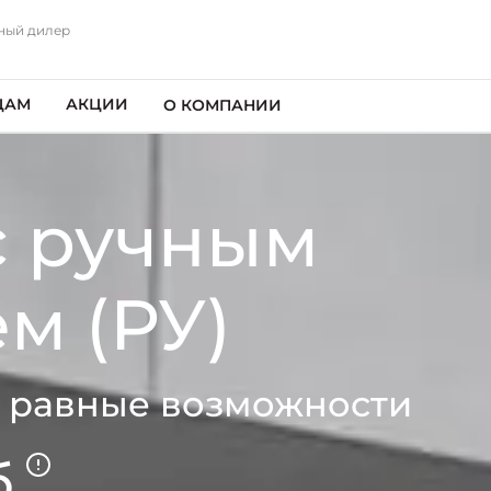
ный дилер
ЦАМ
АКЦИИ
О КОМПАНИИ
с ручным
м (РУ)
 равные возможности
.