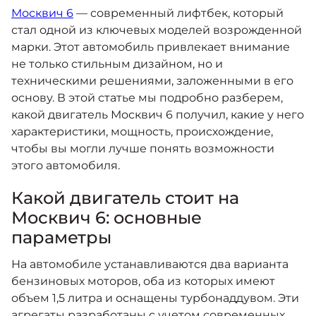
Москвич 6
Москвич 6
— современный лифтбек, который
Яркий динамичный седан
стал одной из ключевых моделей возрожденной
от 2 237 000 ₽*
КОНТАКТЫ
марки. Этот автомобиль привлекает внимание
Кредитные программы
Помощь на дорогах
не только стильным дизайном, но и
техническими решениями, заложенными в его
основу. В этой статье мы подробно разберем,
Спецпредложения
Моторное масло
Москвич 3 с ручным
какой двигатель Москвич 6 получил, какие у него
управлением (РУ)
Кроссовер, создающий равные
характеристики, мощность, происхождение,
СЕРВИСНЫЕ АКЦИИ
возможности
Калькулятор трейд-ин
чтобы вы могли лучше понять возможности
от 2 069 000 ₽*
этого автомобиля.
АКСЕССУАРЫ
Какой двигатель стоит на
Страховые программы
Москвич 8
Москвич 6: основные
Практичный семиместный
параметры
кроссовер
от 3 125 000 ₽*
На автомобиле устанавливаются два варианта
бензиновых моторов, оба из которых имеют
объем 1,5 литра и оснащены турбонаддувом. Эти
агрегаты разработаны с учетом современных