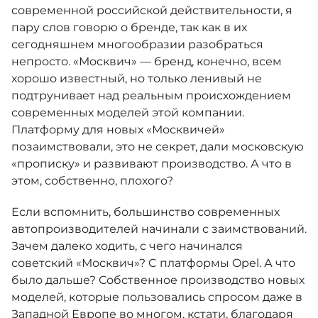
Москвич 6
современной российской действительности, я
Яркий динамичный седан
пару слов говорю о бренде, так как в их
от 2 237 000 ₽*
КОНТАКТЫ
сегодняшнем многообразии разобраться
Кредитные программы
Помощь на дорогах
непросто. «Москвич» — бренд, конечно, всем
хорошо известный, но только ленивый не
подтрунивает над реальным происхождением
Спецпредложения
Моторное масло
Москвич 3 с ручным
современных моделей этой компании.
управлением (РУ)
Платформу для новых «Москвичей»
Кроссовер, создающий равные
СЕРВИСНЫЕ АКЦИИ
возможности
позаимствовали, это не секрет, дали московскую
Калькулятор трейд-ин
«прописку» и развивают производство. А что в
от 2 069 000 ₽*
этом, собственно, плохого?
АКСЕССУАРЫ
Страховые программы
Москвич 8
Если вспомнить, большинство современных
Практичный семиместный
автопроизводителей начинали с заимствований.
кроссовер
Зачем далеко ходить, с чего начинался
от 3 125 000 ₽*
советский «Москвич»? C платформы Opel. А что
было дальше? Собственное производство новых
моделей, которые пользовались спросом даже в
Западной Европе во многом, кстати, благодаря